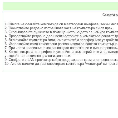
Съвети з
1. Никога не слагайте компютъра си в затворени шкафове, тесни мест
2. Почиствайте редовно вътрешната част на компютъра си от прах.
3.
О
граничавайте пушенето в помещението, където се намира компют
4. Проверявайте редовно дали вентилаторите в компютъра работят д
5. Включвайте компютъра /или компютрите/ и периферните устройств
6. Използвайте само качествени разклонители за вашата компютърна
7. При чести колебания в захранващото напрежение е силно препоръ
8. Когато свързвате периферни устройства към серийните и паралелн
усторойство, и компютъра са изключени.
9.
С
набдете с LAN протектор който
предпазва от гръм или пренапреж
10. Ако се наложи да транспортирате компютъра /монитора/ си през 